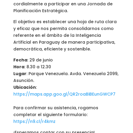
cordialmente a participar en una Jornada de
Planificación Estratégica.
El objetivo es establecer una hoja de ruta clara
y eficaz que nos permita consolidarnos como
referente en el ámbito de la Inteligencia
Artificial en Paraguay de manera participativa,
democrática, eficiente y sostenible.
Fecha
: 29 de junio
Hora
: 8.30 a 12.30
Lugar
: Parque Venezuela. Avda. Venezuela 2099,
Asunción.
Ubicación
:
https://maps.app.goo.gl/QR2roaBiBEunGWCP7
Para confirmar su asistencia, rogamos
completar el siguiente formulario:
https://n9.cl/r4kmz
¡Esperamos contar con su presencia!